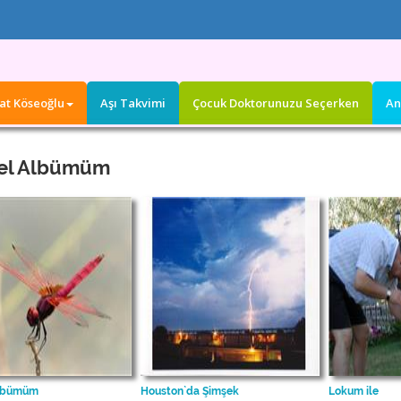
dat Köseoğlu
Aşı Takvimi
Çocuk Doktorunuzu Seçerken
An
sel Albümüm
Albümüm
Houston`da Şimşek
Lokum ile