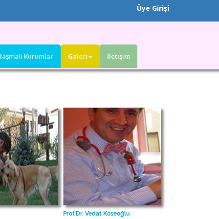
Üye Girişi
laşmalı Kurumlar
Galeri
İletişim
Prof.Dr. Vedat Köseoğlu