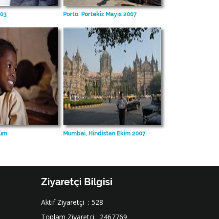
003
Porto, Portekiz Mayıs 2007
müm
Mumbai, Hindistan Ekim 2007
Ziyaretçi Bilgisi
Aktif Ziyaretçi : 528
Toplam Ziyaretçi : 2467769