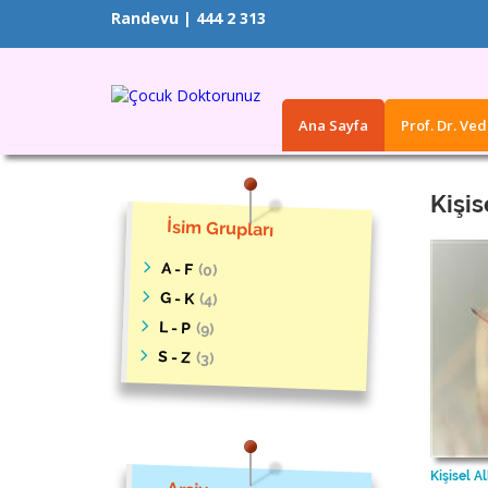
Randevu | 444 2 313
Ana Sayfa
Prof. Dr. Ve
Kişi
İsim Grupları
A - F
(0)
G - K
(4)
L - P
(9)
S - Z
(3)
Kişisel 