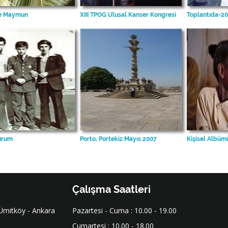
e Maymun
XIII TPOG Ulusal Kanser Kongresi
Toplantıda-2
urum
Porto, Portekiz Mayıs 2007
Kişisel Albü
Çalışma Saatleri
 Ümitköy - Ankara
Pazartesi - Cuma : 10.00 - 19.00
Cumartesi : 10.00 - 18.00