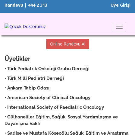
Randevu | 444 2 313
Üye Girişi
Toggle
navigat
Online Randevu Al
Üyelikler
• Türk Pediatrik Onkoloji Grubu Derneği
• Türk Milli Pediatri Derneği
• Ankara Tabip Odası
• American Society of Clinical Oncology
• International Society of Paediatric Oncology
• Gülhaneliler Eğitim, Sağlık, Sosyal Yardımlaşma ve
Dayanışma Vakfı
• Sadise ve Mustafa Köseoğlu Sağlık, Eğitim ve Araştırma