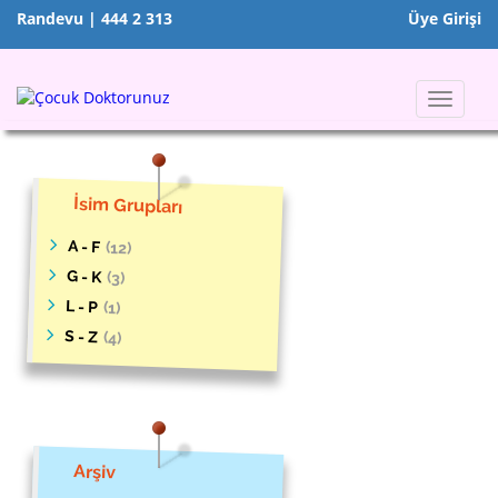
Randevu | 444 2 313
Üye Girişi
Toggle
navigat
İsim Grupları
A - F
(12)
G - K
(3)
L - P
(1)
S - Z
(4)
Arşiv