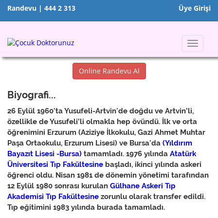
Randevu | 444 2 313
Üye Girişi
Toggle
navigat
Online Randevu Al
Biyografi...
26 Eylül 1960'ta Yusufeli-Artvin'de doğdu ve Artvin’li,
özellikle de Yusufeli’li olmakla hep övündü. İlk ve orta
öğrenimini Erzurum (Aziziye İlkokulu, Gazi Ahmet Muhtar
Paşa Ortaokulu, Erzurum Lisesi) ve Bursa'da
(Yıldırım
Bayazıt Lisesi -Bursa)
tamamladı. 1976 yılında
Atatürk
Üniversitesi Tıp Fakültesine
başladı, ikinci yılında askeri
öğrenci oldu. Nisan 1981 de dönemin yönetimi tarafından
12 Eylül 1980 sonrası kurulan
Gülhane Askeri Tıp
Akademisi Tıp Fakültesine
zorunlu olarak transfer edildi.
Tıp eğitimini 1983 yılında burada tamamladı.