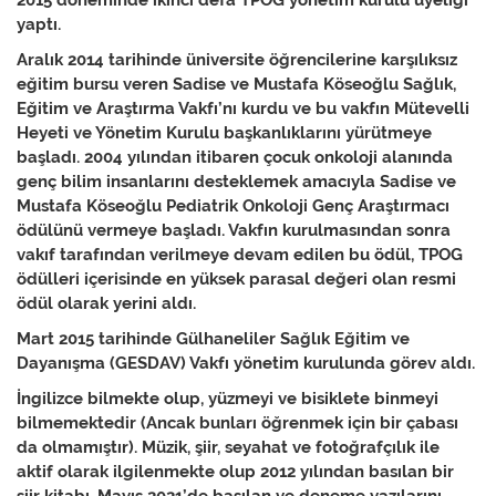
2015 döneminde ikinci defa TPOG yönetim kurulu üyeliği
yaptı.
Aralık 2014 tarihinde üniversite öğrencilerine karşılıksız
eğitim bursu veren Sadise ve Mustafa Köseoğlu Sağlık,
Eğitim ve Araştırma Vakfı’nı kurdu ve bu vakfın Mütevelli
Heyeti ve Yönetim Kurulu başkanlıklarını yürütmeye
başladı. 2004 yılından itibaren çocuk onkoloji alanında
genç bilim insanlarını desteklemek amacıyla Sadise ve
Mustafa Köseoğlu Pediatrik Onkoloji Genç Araştırmacı
ödülünü vermeye başladı. Vakfın kurulmasından sonra
vakıf tarafından verilmeye devam edilen bu ödül, TPOG
ödülleri içerisinde en yüksek parasal değeri olan resmi
ödül olarak yerini aldı.
Mart 2015 tarihinde Gülhaneliler Sağlık Eğitim ve
Dayanışma (GESDAV) Vakfı yönetim kurulunda görev aldı.
İngilizce bilmekte olup, yüzmeyi ve bisiklete binmeyi
bilmemektedir (Ancak bunları öğrenmek için bir çabası
da olmamıştır). Müzik, şiir, seyahat ve fotoğrafçılık ile
aktif olarak ilgilenmekte olup 2012 yılından basılan bir