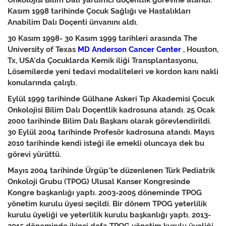
Onkolojisi Bilim Dalı yardımcı doçentlik görevine atandı.
Kasım 1998 tarihinde Çocuk Sağlığı ve Hastalıkları
Anabilim Dalı Doçenti ünvanını aldı.
30 Kasım 1998- 30 Kasım 1999 tarihleri arasında The
University of Texas
MD Anderson Cancer Center
, Houston,
Tx, USA'da Çocuklarda Kemik iliği Transplantasyonu,
Lösemilerde yeni tedavi modaliteleri ve kordon kanı nakli
konularında çalıştı.
Eylül 1999 tarihinde Gülhane Askeri Tıp Akademisi Çocuk
Onkolojisi Bilim Dalı Doçentlik kadrosuna atandı. 25 Ocak
2000 tarihinde Bilim Dalı Başkanı olarak görevlendirildi.
30 Eylül 2004 tarihinde Profesör kadrosuna atandı. Mayıs
2010 tarihinde kendi isteği ile emekli oluncaya dek bu
görevi yürüttü.
Mayıs 2004 tarihinde Ürgüp'te düzenlenen Türk Pediatrik
Onkoloji Grubu (TPOG) Ulusal Kanser Kongresinde
Kongre başkanlığı yaptı. 2003-2005 döneminde TPOG
yönetim kurulu üyesi seçildi. Bir dönem TPOG yeterlilik
kurulu üyeliği ve yeterlilik kurulu başkanlığı yaptı. 2013-