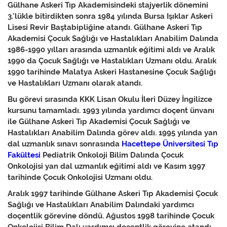
Gülhane Askeri Tıp Akademisindeki stajyerlik dönemini
3.'lükle bitirdikten sonra 1984 yılında Bursa Işıklar Askeri
Lisesi Revir Baştabipliğine atandı. Gülhane Askeri Tıp
Akademisi Çocuk Sağlığı ve Hastalıkları Anabilim Dalında
1986-1990 yılları arasında uzmanlık eğitimi aldı ve Aralık
1990 da Çocuk Sağlığı ve Hastalıkları Uzmanı oldu. Aralık
1990 tarihinde Malatya Askeri Hastanesine Çocuk Sağlığı
ve Hastalıkları Uzmanı olarak atandı.
Bu görevi sırasında KKK Lisan Okulu İleri Düzey İngilizce
kursunu tamamladı. 1993 yılında yardımcı doçent ünvanı
ile Gülhane Askeri Tıp Akademisi Çocuk Sağlığı ve
Hastalıkları Anabilim Dalında görev aldı. 1995 yılında yan
dal uzmanlık sınavı sonrasında
Hacettepe Üniversitesi Tıp
Fakültesi
Pediatrik Onkoloji Bilim Dalında Çocuk
Onkolojisi yan dal uzmanlık eğitimi aldı ve Kasım 1997
tarihinde Çocuk Onkolojisi Uzmanı oldu.
Aralık 1997 tarihinde Gülhane Askeri Tıp Akademisi Çocuk
Sağlığı ve Hastalıkları Anabilim Dalındaki yardımcı
doçentlik görevine döndü. Ağustos 1998 tarihinde Çocuk