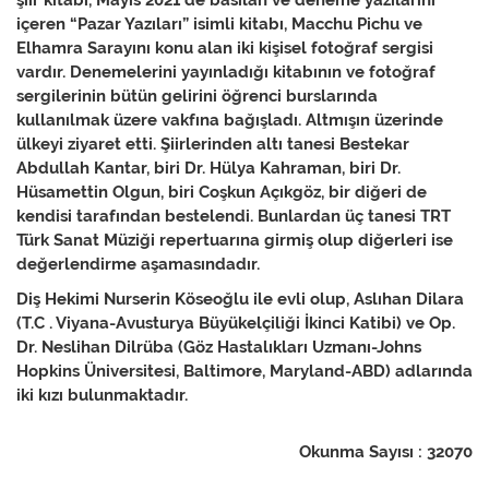
şiir kitabı, Mayıs 2021’de basılan ve deneme yazılarını
içeren “Pazar Yazıları” isimli kitabı, Macchu Pichu ve
Elhamra Sarayını konu alan iki kişisel fotoğraf sergisi
vardır. Denemelerini yayınladığı kitabının ve fotoğraf
sergilerinin bütün gelirini öğrenci burslarında
kullanılmak üzere vakfına bağışladı. Altmışın üzerinde
ülkeyi ziyaret etti. Şiirlerinden altı tanesi Bestekar
Abdullah Kantar, biri Dr. Hülya Kahraman, biri Dr.
Hüsamettin Olgun, biri Coşkun Açıkgöz, bir diğeri de
kendisi tarafından bestelendi. Bunlardan üç tanesi TRT
Türk Sanat Müziği repertuarına girmiş olup diğerleri ise
değerlendirme aşamasındadır.
Diş Hekimi Nurserin Köseoğlu ile evli olup, Aslıhan Dilara
(T.C . Viyana-Avusturya Büyükelçiliği İkinci Katibi) ve Op.
Dr. Neslihan Dilrüba (Göz Hastalıkları Uzmanı-Johns
Hopkins Üniversitesi, Baltimore, Maryland-ABD) adlarında
iki kızı bulunmaktadır.
Okunma Sayısı : 32070